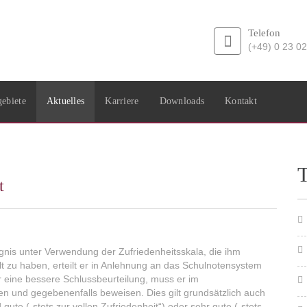
Telefon
(+49) 0 23 02
gebiete
Aktuelles
Karriere
Downloads
Kontakt
t
nis unter Verwendung der Zufriedenheitsskala, die ihm
lt zu haben, erteilt er in Anlehnung an das Schulnotensystem
r eine bessere Schlussbeurteilung, muss er im
en und gegebenenfalls beweisen. Dies gilt grundsätzlich auch
te („stets zur vollen Zufriedenheit“) oder sehr gute („stets