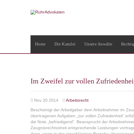
Home
Die Kanzlei
Unsere Anwälte
Rechts
Im Zweifel zur vollen Zufriedenhei
Nov 20 2014
Arbeitsrecht
Bescheinigt der Arbeitgeber dem Arbeitnehmer im Zeug
übertragenen Aufgaben „zur vollen Zufriedenheit“ erfül
die Note „befriedigend“. Beansprucht der Arbeitnehme
Zeugnisrechtsstreit entsprechende Leistungen vortrag
dann, wenn in der einschlägigen Branche überwiegend gu